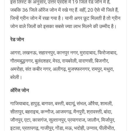
इस लिस्ट के अनुसार, उत्तर प्रदेश में 19 जिले रेड जोन में हैं,
जबकि 36 जिले ऑरेंज जोन में रखे गए हैं. वहीं, 20 ऐसे भी जिले हैं,
जिन्हें ग्रीन जोन में रखा गया है। यानी अगर छूट मिलती है तो ग्रीन
जोन वाले जिलों को इसका सबसे ज्याा लाभ मिलने की उम्मीद है।
रेड जोन
आगरा, लखनऊ, सहारनपुर, कानपुर नगर, मुरादाबाद, फिरोजाबाद,
गौतमबुद्धनगर, बुलंदशहर, मेरठ, रायबरेली, वाराणसी, बिजनौर,
अमरोहा, संत कबीर नगर, अलीगढ़, मुजफ्फरनगर, रामपुर, मथुरा,
बरेली।
ऑरेंज जोन
गाजियाबाद, हापुड़, बागपत, बस्ती, बदायूं, संभल, औरैया, शामली,
सीतापुर, बहराइच, कन्नौज, आजमगढ़, मैनपुरी, श्रावस्ती, बांदा,
जौनपुर, एटा, कासगंज, सुल्तानपुर, प्रयागराज, जालौन, मिर्जापुर,
इटावा, प्रतापगढ़, गाजीपुर, गोंडा, मऊ, भदोही, उन्नाव, पीलीभीत,