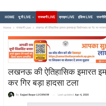
HOME
यू पी LIVE
राजधानी LIVE
क्राइम LIVE
इंडिया LIVE
राजनीत
Home
राजधानी Live
लखनऊ की ऐतिहासिक इमारत इमामबाड़ा सिब्तेनाबाद का गेट भर भराकर
लखनऊ की ऐतिहासिक इमारत इमामब
कर गिर बड़ा हादसा टला
Last updated
Apr 4, 2020
By
Sajjad Baqar LUCKNOW