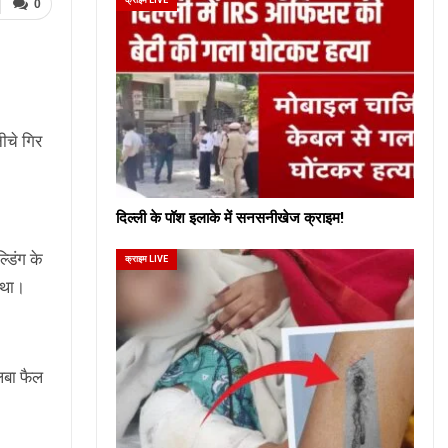
0
ीचे गिर
दिल्ली के पॉश इलाके में सनसनीखेज क्राइम!
डिंग के
क्राइम LIVE
 था।
लबा फैल