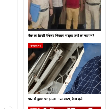
बैंक का डिप्टी मैनेजर निकला साइबर ठगों का सरगना!
क्राइम LIVE
पारा में युवक पर हमला: गाल काटा, केस दर्ज
क्राइम LIVE