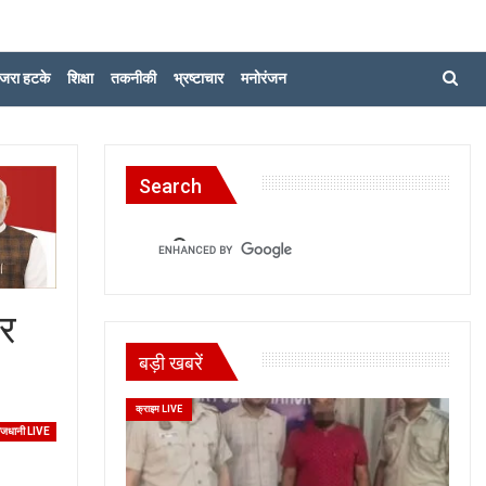
जरा हटके
शिक्षा
तकनीकी
भ्रष्टाचार
मनोरंजन
Search
कर
बड़ी खबरें
क्राइम LIVE
ाजधानी LIVE