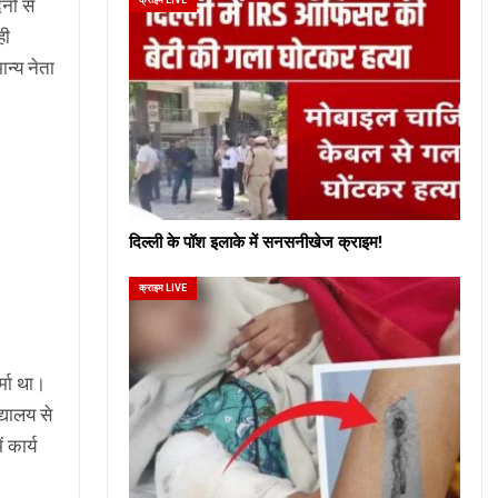
नों से
ही
ान्य नेता
दिल्ली के पॉश इलाके में सनसनीखेज क्राइम!
क्राइम LIVE
्मा था।
्यालय से
 कार्य