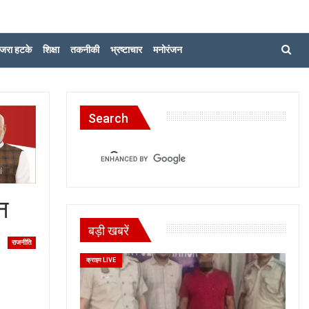
जरा हटके
शिक्षा
तकनीकी
भ्रष्टाचार
मनोरंजन
Search
न
बड़ी खबरें
राजनीति
क्राइम LIVE