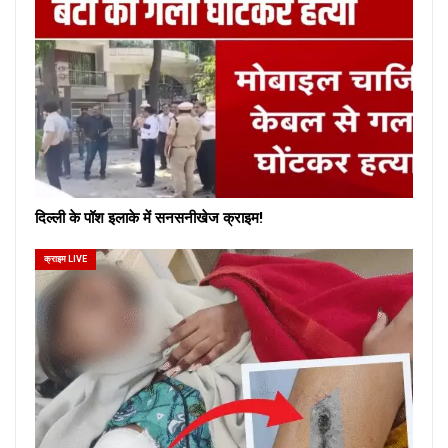
दिल्ली के पॉश इलाके में सनसनीखेज क्राइम!
क्राइम LIVE