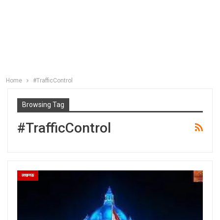
Home
#TrafficControl
Browsing Tag
#TrafficControl
लखनऊ