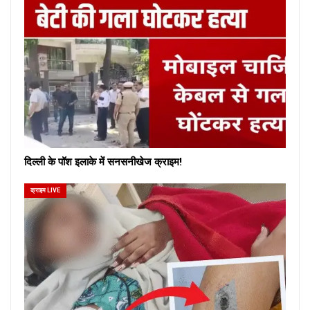
दिल्ली के पॉश इलाके में सनसनीखेज क्राइम!
क्राइम LIVE