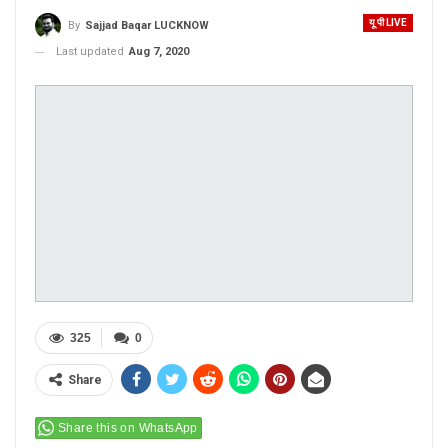
यू पी LIVE
By
Sajjad Baqar LUCKNOW
Last updated
Aug 7, 2020
325
0
Share
Share this on WhatsApp