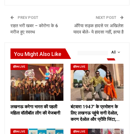
PREV POST
NEXT POST
राहत भरी खबर – कोरोना के 6
औरैया सड़क हादसे पर अखिलेश
मरीज हुए स्वस्थ
यादव बोले- ये हादसा नहीं, हत्या है
All
You Might Also Like
इंडिया LIVE
इंडिया LIVE
लखनऊ करेगा भारत की पहली
बंटवारा 1947′ के प्रमोशन के
महिला वॉलीबॉल लीग की मेजबानी
लिए लखनऊ पहुंचे सनी देओल,
करण देओल और प्रीति जिंटा,…
इंडिया LIVE
इंडिया LIVE