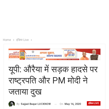
Home
इंडिया Live
यूपी: औरैया में सड़क हादसे पर
राष्ट्रपति और PM मोदी ने
जताया दुख
इंडिया LIVE
On
May 16, 2020
By
Sajjad Baqar LUCKNOW