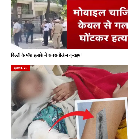
दिल्ली के पॉश इलाके में सनसनीखेज क्राइम!
क्राइम LIVE