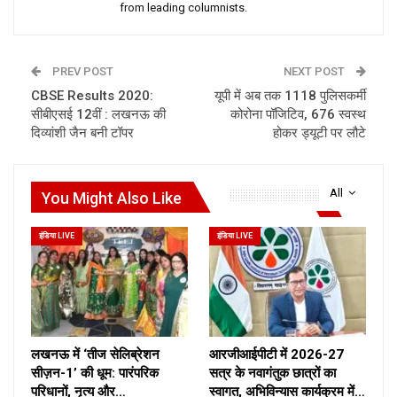
from leading columnists.
PREV POST
NEXT POST
CBSE Results 2020:
यूपी में अब तक 1118 पुलिसकर्मी
सीबीएसई 12वीं : लखनऊ की
कोरोना पॉजिटिव, 676 स्वस्थ
दिव्यांशी जैन बनी टॉपर
होकर ड्यूटी पर लौटे
All
You Might Also Like
इंडिया LIVE
इंडिया LIVE
लखनऊ में ‘तीज सेलिब्रेशन
आरजीआईपीटी में 2026-27
सीज़न-1’ की धूम: पारंपरिक
सत्र के नवागंतुक छात्रों का
परिधानों, नृत्य और…
स्वागत, अभिविन्यास कार्यक्रम में…