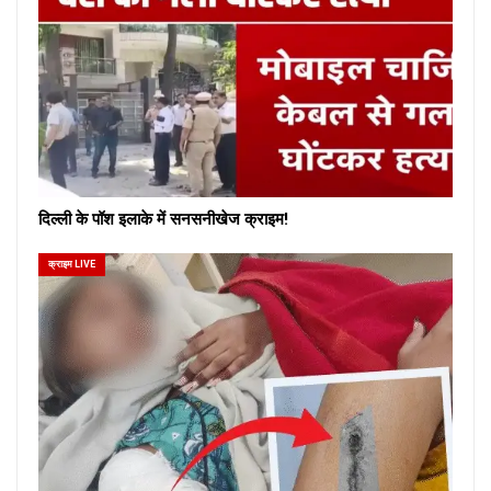
दिल्ली के पॉश इलाके में सनसनीखेज क्राइम!
क्राइम LIVE