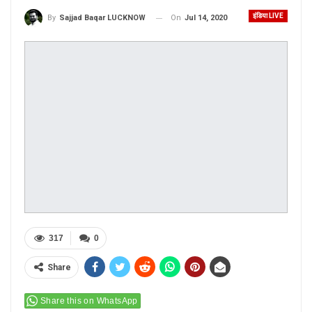
इंडिया LIVE
On
Jul 14, 2020
By
Sajjad Baqar LUCKNOW
317
0
Share
Share this on WhatsApp