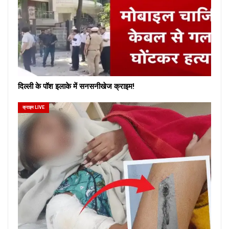
दिल्ली के पॉश इलाके में सनसनीखेज क्राइम!
क्राइम LIVE