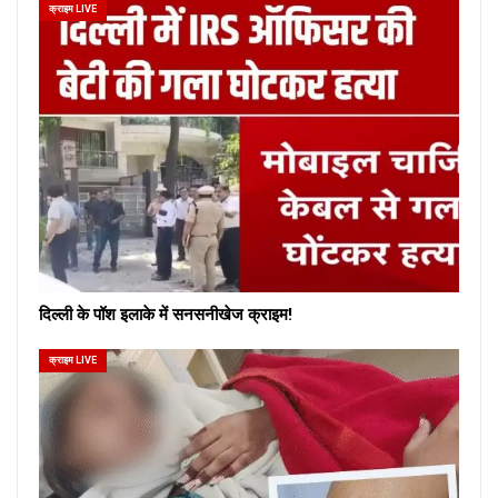
क्राइम LIVE
दिल्ली के पॉश इलाके में सनसनीखेज क्राइम!
क्राइम LIVE