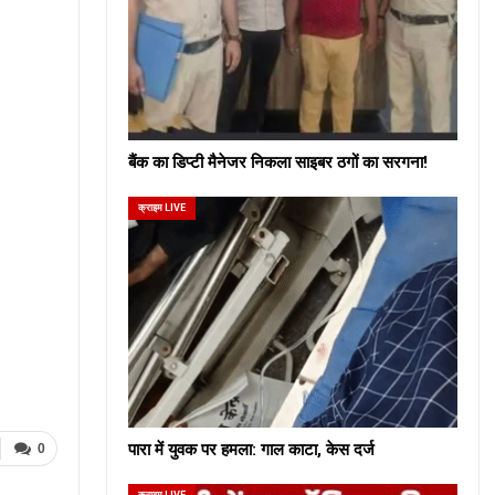
बैंक का डिप्टी मैनेजर निकला साइबर ठगों का सरगना!
क्राइम LIVE
पारा में युवक पर हमला: गाल काटा, केस दर्ज
0
क्राइम LIVE