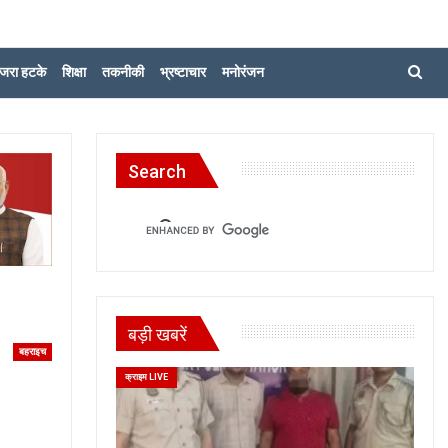
जरा हटके
शिक्षा
तकनीकी
भ्रष्टाचार
मनोरंजन
Search
बड़ी खबरें
बहराइच
क्राइम LIVE