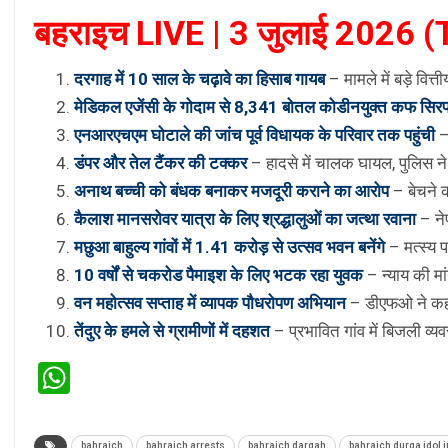
बहराइच LIVE | 3 जुलाई 2026 (T
दरगाह में 10 साल के चढ़ावे का हिसाब गायब
– मामले में बड़े वित
मेडिकल एजेंसी के गोदाम से 8,341 बोतल कोडीनयुक्त कफ सिर
एनआरएचएम घोटाले की जांच पूर्व विधायक के परिवार तक पहुंची
–
डंपर और तेल टैंकर की टक्कर
– हादसे में चालक घायल, पुलिस न
अनाथ बच्ची को बंधक बनाकर मजदूरी कराने का आरोप
– बेचने 
कैलाश मानसरोवर यात्रा के लिए श्रद्धालुओं का जत्था रवाना
– ने
मछुआ बाहुल्य गांवों में 1.41 करोड़ से उत्सव भवन बनेंगे
– मत्स्य
10 वर्षों से चकरोड पैमाइश के लिए भटक रहा युवक
– न्याय की म
वन महोत्सव सप्ताह में व्यापक पौधरोपण अभियान
– डीएफओ ने कहा,
तेंदुए के हमले से ग्रामीणों में दहशत
– प्रभावित गांव में बिजली व्यव
WhatsApp
bahraich
bahraich arrests
bahraich dargah
bahraich durga idol 