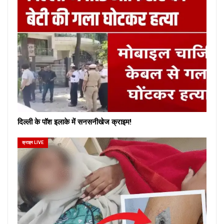
दिल्ली के पॉश इलाके में सनसनीखेज क्राइम!
क्राइम LIVE