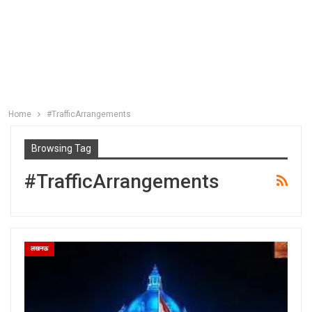
Home
#TrafficArrangements
Browsing Tag
#TrafficArrangements
लखनऊ