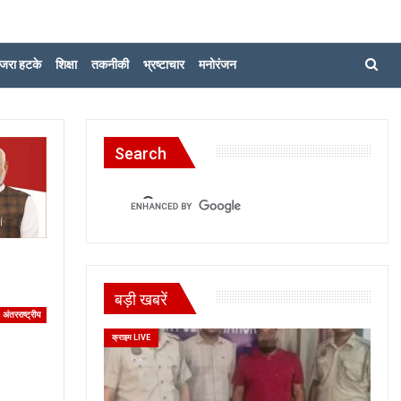
जरा हटके
शिक्षा
तकनीकी
भ्रष्टाचार
मनोरंजन
Search
बड़ी खबरें
अंतरराष्ट्रीय
क्राइम LIVE