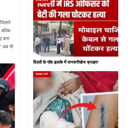
, जिसने
, बल्कि
दा बना
” अब भी
दिल्ली के पॉश इलाके में सनसनीखेज क्राइम!
क्राइम LIVE